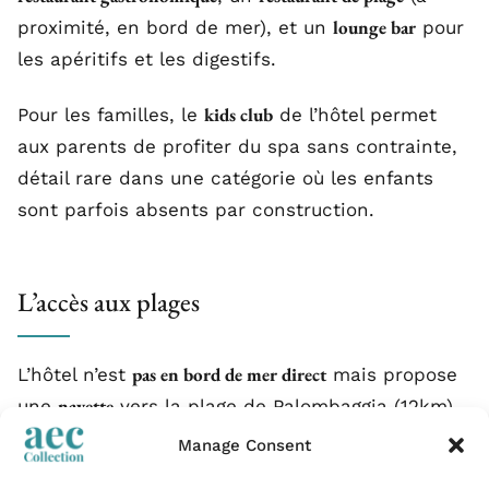
lounge bar
proximité, en bord de mer), et un
pour
les apéritifs et les digestifs.
kids club
Pour les familles, le
de l’hôtel permet
aux parents de profiter du spa sans contrainte,
détail rare dans une catégorie où les enfants
sont parfois absents par construction.
L’accès aux plages
pas en bord de mer direct
L’hôtel n’est
mais propose
navette
une
vers la plage de Palombaggia (12km)
en haute saison. Pour les villas avec terrasse
Manage Consent
privée, l’idée est d’alterner journées de plage et