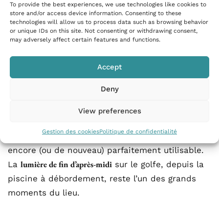
après-midi spa-piscine, sans nécessité de
To provide the best experiences, we use technologies like cookies to
store and/or access device information. Consenting to these
quitter l’hôtel pour chaque repas ou activité.
technologies will allow us to process data such as browsing behavior
or unique IDs on this site. Not consenting or withdrawing consent,
may adversely affect certain features and functions.
Quand venir
Accept
Deny
L’hôtel, et donc le spa, fonctionne en saison,
de fin avril à mi-octobre
Mai-juin
généralement
.
et
View preferences
septembre-début octobre
sont les fenêtres les plus
Gestion des cookies
Politique de confidentialité
calmes pour le spa, avec une piscine extérieure
encore (ou de nouveau) parfaitement utilisable.
lumière de fin d’après-midi
La
sur le golfe, depuis la
piscine à débordement, reste l’un des grands
moments du lieu.