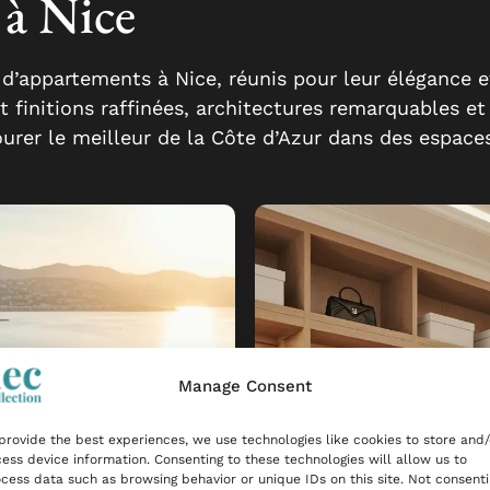
 à Nice
 d’appartements à Nice, réunis pour leur élégance e
nt finitions raffinées, architectures remarquables e
ourer le meilleur de la Côte d’Azur dans des espaces
Manage Consent
provide the best experiences, we use technologies like cookies to store and/
ess device information. Consenting to these technologies will allow us to
cess data such as browsing behavior or unique IDs on this site. Not consent