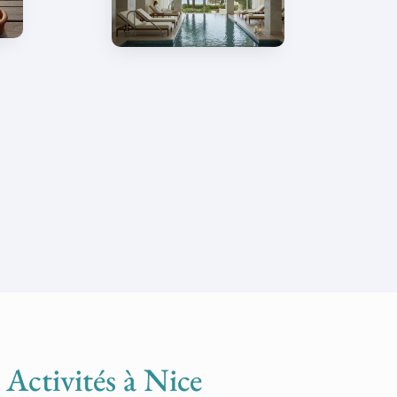
instruments
anciens
Spa du Grand-
Hôtel du Cap-
Ferrat : 750m²
ouverts sur la
Méditerranée
Activités à Nice