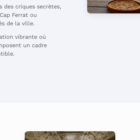
d’Ail qui se
s des criques secrètes,
mérite à pied
 Cap Ferrat ou
 de la ville.
La socca
niçoise : une
nation vibrante où
farinata ligure
omposent un cadre
cuite au feu de
bois
tible.