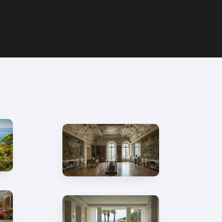
Palais Lascaris
à Nice : palais
baroque et 500