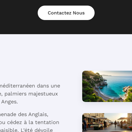
Contactez Nous
e méditerranéen dans une
e, palmiers majestueux
 Anges.
Plage de la
omenade des Anglais,
Mala : la
 ou cédez à la tentation
crique de Cap-
aisible. L’été dévoile