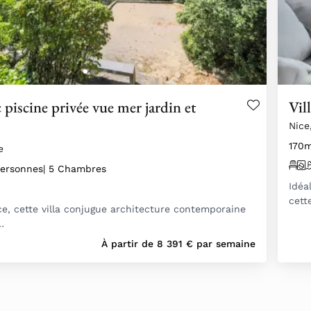
c piscine privée vue mer jardin et
Vil
Nice
170m
e
Personnes
| 5 Chambres
Idéa
cett
ce, cette villa conjugue architecture contemporaine
…
À partir de
8 391
€
par semaine