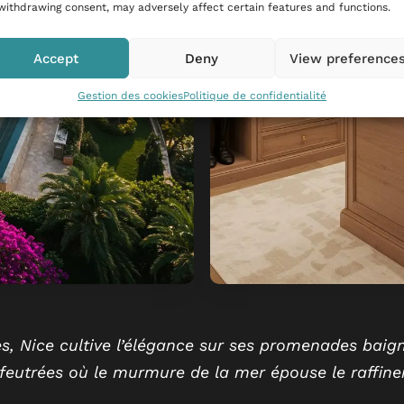
withdrawing consent, may adversely affect certain features and functions.
Accept
Deny
View preference
Gestion des cookies
Politique de confidentialité
s, Nice cultive l’élégance sur ses promenades baig
 feutrées où le murmure de la mer épouse le raffine