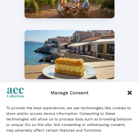
Château Minuty à Gassin
: 80 ans de la famille
Matton-Farnet, Cru
Classé depuis 1955
Tarte tropézienne : une
Manage Consent
brioche polonaise de 1955
baptisée par Brigitte
To provide the best experiences, we use technologies like cookies to
Bardot
store and/or access device information. Consenting to these
technologies will allow us to process data such as browsing behavior
or unique IDs on this site. Not consenting or withdrawing consent,
may adversely affect certain features and functions.