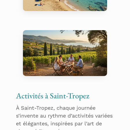
Plage – Plage de
Pampelonne
Œnotourisme, Château
Activités à Saint-Tropez
Minuty
À Saint-Tropez, chaque journée
s’invente au rythme d’activités variées
et élégantes, inspirées par l’art de