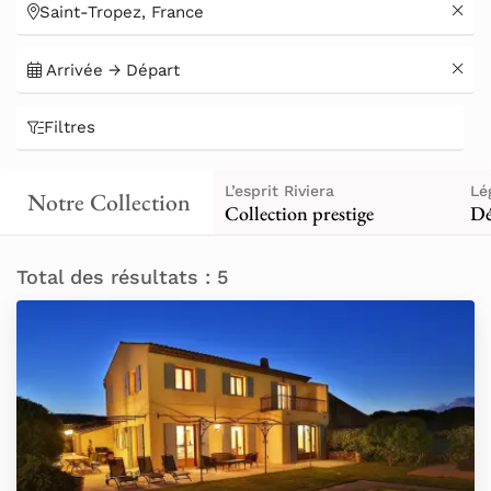
sur la Côte d’Azur, à deux pas des plages
et du port légendaire.
Filtres
L’esprit Riviera
Lé
Notre Collection
Collection prestige
Dé
Total des résultats : 5