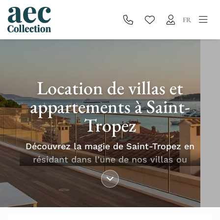
FR
Location de villas et
appartements à Saint-
Tropez
Découvrez la magie de Saint-Tropez en
résidant dans l’une de nos villas ou
appartements de prestige, où élégance
méditerranéenne et confort
contemporain sont au rendez-vous.
Savourez un séjour lumineux et exclusif