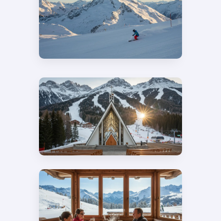
Alpe d’Huez Grand
Domaine : 250km de
pistes, 2200m de
dénivelé et la Sarenne
Notre-Dame des Neiges à
l’Alpe d’Huez : une église-
tente de 1969 et un orgue
en forme de main