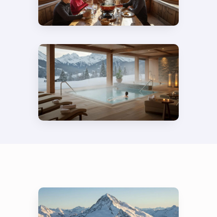
Fondue à l’Alpe d’Huez :
la variante isère avec un
Bleu du Vercors
Black Diamond Spa au
Daria-I Nor : 800m² entre
Valmont et Phytomer à
l’Alpe d’Huez