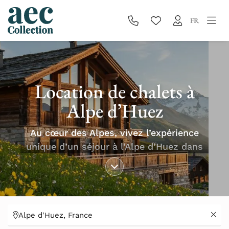
FR
Location de chalets à
Alpe d’Huez
Au cœur des Alpes, vivez l’expérience
unique d’un séjour à l’Alpe d’Huez dans
l’élégance chaleureuse de nos chalets
raffinés, face à des panoramas
d’exception. Offrez-vous le confort,
l’intimité et l’authenticité d’une retraite
de prestige au pied des pistes.