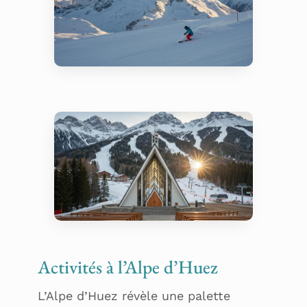
Ski – Alpe d’Huez Grand
Domaine Ski
Église moderne, Notre-
Activités à l’Alpe d’Huez
Dame des Neiges
L’Alpe d’Huez révèle une palette