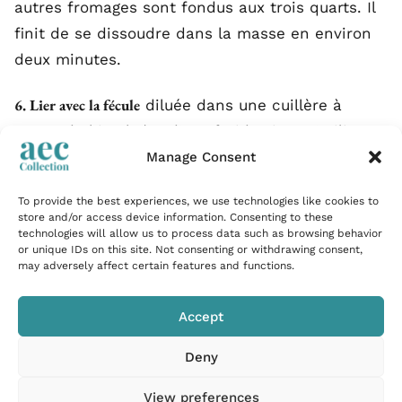
autres fromages sont fondus aux trois quarts. Il
finit de se dissoudre dans la masse en environ
deux minutes.
6. Lier avec la fécule
diluée dans une cuillère à
soupe de kirsch (ou d’eau froide si on n’utilise
pas de kirsch). Verser dans le caquelon,
Manage Consent
mélanger. La fondue épaissit légèrement et
To provide the best experiences, we use technologies like cookies to
devient brillante.
store and/or access device information. Consenting to these
technologies will allow us to process data such as browsing behavior
or unique IDs on this site. Not consenting or withdrawing consent,
7. Poivrer généreusement, râper une pointe de muscade
.
may adversely affect certain features and functions.
Porter à table sur le réchaud, à feu doux pour
que ça reste fluide sans bouillir.
Accept
Deny
Comment servir
View preferences