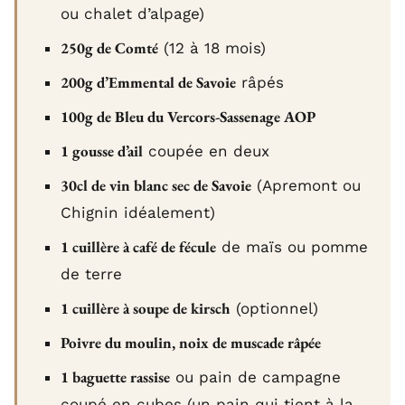
ou chalet d’alpage)
250g de Comté
(12 à 18 mois)
200g d’Emmental de Savoie
râpés
100g de Bleu du Vercors-Sassenage AOP
1 gousse d’ail
coupée en deux
30cl de vin blanc sec de Savoie
(Apremont ou
Chignin idéalement)
1 cuillère à café de fécule
de maïs ou pomme
de terre
1 cuillère à soupe de kirsch
(optionnel)
Poivre du moulin, noix de muscade râpée
1 baguette rassise
ou pain de campagne
coupé en cubes (un pain qui tient à la