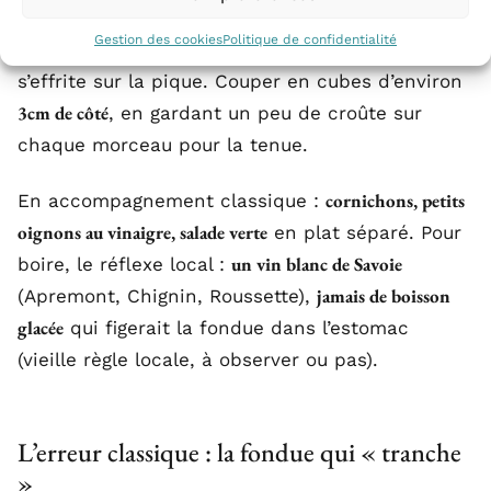
Gestion des cookies
Politique de confidentialité
rassis (24 à 48 heures)
Le pain doit être
, sinon il
s’effrite sur la pique. Couper en cubes d’environ
3cm de côté
, en gardant un peu de croûte sur
chaque morceau pour la tenue.
cornichons, petits
En accompagnement classique :
oignons au vinaigre, salade verte
en plat séparé. Pour
un vin blanc de Savoie
boire, le réflexe local :
jamais de boisson
(Apremont, Chignin, Roussette),
glacée
qui figerait la fondue dans l’estomac
(vieille règle locale, à observer ou pas).
L’erreur classique : la fondue qui « tranche
»