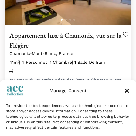
Appartement luxe à Chamonix, vue sur la
Flégère
Chamonix-Mont-Blanc, France
41m²
| 4 Personnes
| 1 Chambre
| 1 Salle De Bain
Au cœur du quartier prisé des Praz, à Chamonix, cet…
À partir de
666
€
par semaine
Manage Consent
To provide the best experiences, we use technologies like cookies to
store and/or access device information. Consenting to these
Coup de cœur
technologies will allow us to process data such as browsing behavior
or unique IDs on this site. Not consenting or withdrawing consent,
may adversely affect certain features and functions.