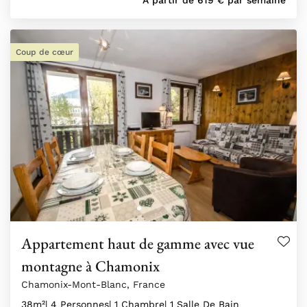
À partir de
619
€
par semaine
Coup de cœur
Appartement haut de gamme avec vue
montagne à Chamonix
Chamonix-Mont-Blanc, France
38m²
| 4 Personnes
| 1 Chambre
| 1 Salle De Bain