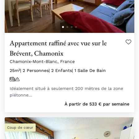
Appartement raffiné avec vue sur le
Brévent, Chamonix
Chamonix-Mont-Blanc, France
25m²
| 2 Personnes
| 2 Enfants
| 1 Salle De Bain
Idéalement situé à seulement 200 mètres de la zone
piétonne…
À partir de
533
€
par semaine
Coup de cœur