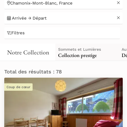
charmes authentiques de la montagne.
Filtres
Sommets et Lumières
Au
Notre Collection
Collection prestige
Dé
Total des résultats : 78
Coup de cœur