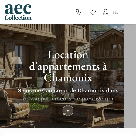
FR
Location
d'appartements à
Chamonix
Séjournez au cœur de Chamonix dans
des appartements de prestige qui
conjuguent confort raffiné et vue
imprenable sur les sommets. Laissez-
vous séduire par une expérience sur
mesure, à deux pas des pistes et des