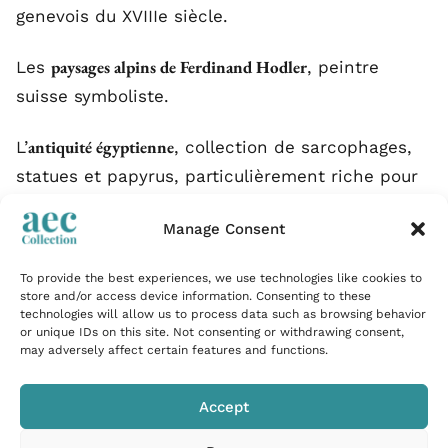
genevois du XVIIIe siècle.
paysages alpins de Ferdinand Hodler
Les
, peintre
suisse symboliste.
antiquité égyptienne
L’
, collection de sarcophages,
statues et papyrus, particulièrement riche pour
un musée de cette taille.
Manage Consent
armures et armes anciennes
Les
, parmi les plus belles
To provide the best experiences, we use technologies like cookies to
de Suisse.
store and/or access device information. Consenting to these
technologies will allow us to process data such as browsing behavior
or unique IDs on this site. Not consenting or withdrawing consent,
may adversely affect certain features and functions.
Pratique : tarifs, horaires, durée
Accept
fermé le lundi
Le MAH est
. Ouvert du mardi au