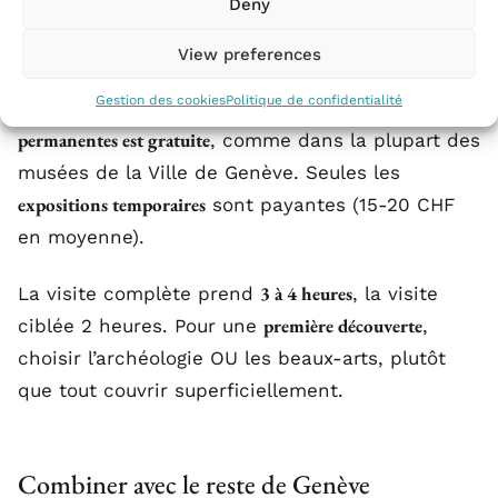
Deny
11h à 18h
dimanche, généralement de
, avec une
nocturne le mercredi jusqu’à 20h.
View preferences
Gestion des cookies
Politique de confidentialité
entrée aux collections
Particularité genevoise : l’
permanentes est gratuite
, comme dans la plupart des
musées de la Ville de Genève. Seules les
expositions temporaires
sont payantes (15-20 CHF
en moyenne).
3 à 4 heures
La visite complète prend
, la visite
première découverte
ciblée 2 heures. Pour une
,
choisir l’archéologie OU les beaux-arts, plutôt
que tout couvrir superficiellement.
Combiner avec le reste de Genève