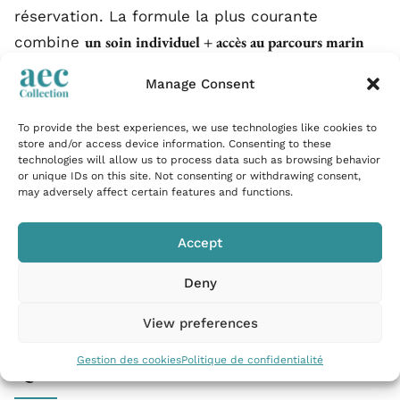
réservation. La formule la plus courante
un soin individuel + accès au parcours marin
combine
pour la demi-journée
. Le déjeuner au restaurant de
Manage Consent
l’hôtel peut s’ajouter, option intéressante pour
transformer une visite spa en journée complète.
To provide the best experiences, we use technologies like cookies to
store and/or access device information. Consenting to these
technologies will allow us to process data such as browsing behavior
cabines duo
Pour les couples ou les amis, les
or unique IDs on this site. Not consenting or withdrawing consent,
permettent les soins simultanés sans nécessité
may adversely affect certain features and functions.
de réserver deux créneaux séparés. C’est l’une
des combinaisons les plus demandées en juin et
Accept
septembre, quand la pression de réservation est
Deny
plus tenable.
View preferences
Gestion des cookies
Politique de confidentialité
Quand venir