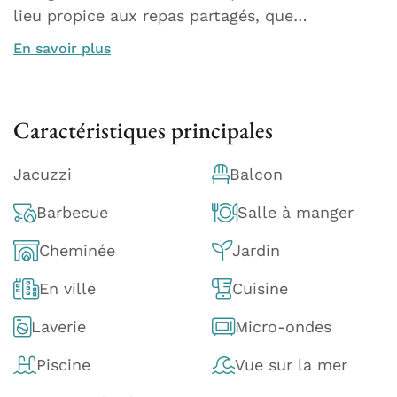
lieu propice aux repas partagés, que…
En savoir plus
Caractéristiques principales
Jacuzzi
Balcon
Barbecue
Salle à manger
Cheminée
Jardin
En ville
Cuisine
Laverie
Micro-ondes
Piscine
Vue sur la mer