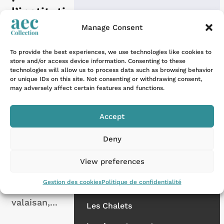
l’instituti
on
Manage Consent
culturell
To provide the best experiences, we use technologies like cookies to
e du
store and/or access device information. Consenting to these
Valais
technologies will allow us to process data such as browsing behavior
Nos destinations
or unique IDs on this site. Not consenting or withdrawing consent,
may adversely affect certain features and functions.
Les Alpes
À vingt-cinq
minutes de
La Provence
Accept
Verbier par
La Côte d'Azur
la route,
Deny
dans la
La Corse
cuvette
View preferences
ensoleillée
Les propriétés
Gestion des cookies
Politique de confidentialité
du Rhône
valaisan,...
Les Chalets