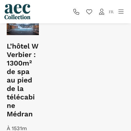
Blog
FR
L’hôtel W
Verbier :
1300m²
de spa
au pied
de la
télécabi
ne
Médran
À 1531m