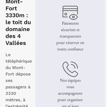
Mont-
Fort
3330m :
le toit du
Paiements
domaine
sécurisés et
des 4
transparents
Vallées
pour réserver en
toute confiance
Le
téléphérique
du Mont-
Fort dépose
Nos équipes
ses
vous
passagers à
accompagnent
3330
pour organiser
mètres, à
un sé jour
l’extrémité