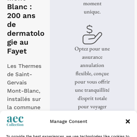
moment
Blanc :
unique.
200 ans
de
dermatolo
gie au
Optez pour une
Fayet
assurance
annulation
Les Thermes
flexible, conçue
de Saint-
pour vous offrir
Gervais
une tranquillité
Mont-Blanc,
d’esprit totale
installés sur
pour voyager
la commune
sereinement.
voisine du
Manage Consent
Fayet (à 5km
du...
To provide the best experiences, we use technologies like cookies to