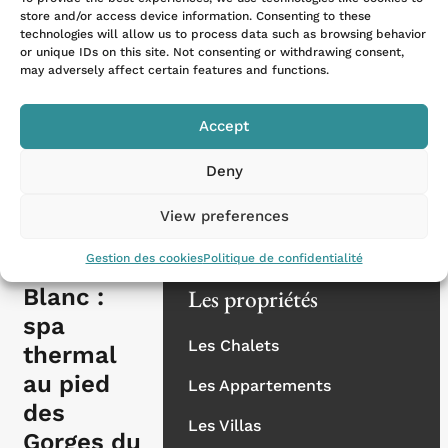
store and/or access device information. Consenting to these
technologies will allow us to process data such as browsing behavior
EN SAVOIR
or unique IDs on this site. Not consenting or withdrawing consent,
PLUS
may adversely affect certain features and functions.
Nos destinations
Les Alpes
Accept
La Provence
Deny
La Côte d'Azur
View preferences
Les Bains
La Corse
Gestion des cookies
Politique de confidentialité
du Mont-
Blanc :
Les propriétés
spa
Les Chalets
thermal
au pied
Les Appartements
des
Les Villas
Gorges du