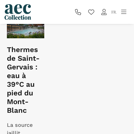
Blog
FR
Thermes
de Saint-
Gervais :
eau à
39°C au
pied du
Mont-
Blanc
La source
jaillit