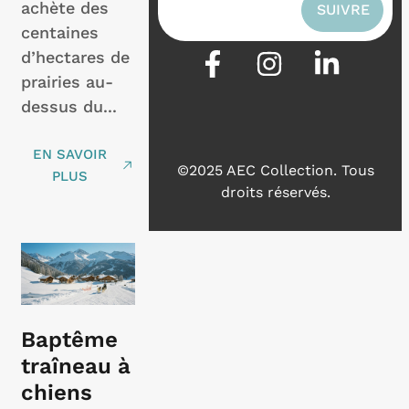
achète des
centaines
d’hectares de
prairies au-
dessus du...
EN SAVOIR
©2025 AEC Collection.
Tous
PLUS
droits réservés.
Baptême
traîneau à
chiens