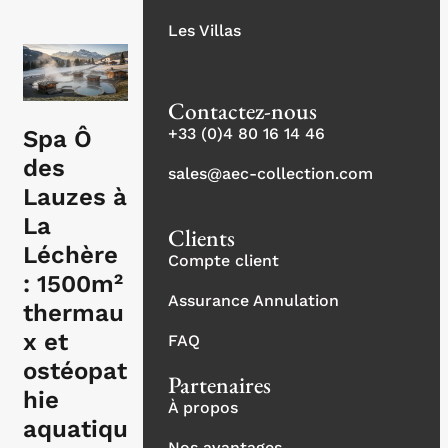
Les Villas
Contactez-nous
+33 (0)4 80 16 14 46
Spa Ô
des
sales@aec-collection.com
Lauzes à
La
Clients
Léchère
Compte client
: 1500m²
Assurance Annulation
thermau
x et
FAQ
ostéopat
Partenaires
hie
À propos
aquatiqu
Nos avantages