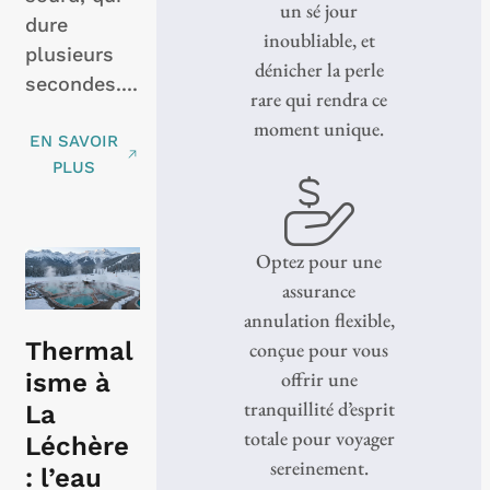
un sé jour
dure
inoubliable, et
plusieurs
dénicher la perle
secondes....
rare qui rendra ce
moment unique.
EN SAVOIR
PLUS
Optez pour une
assurance
annulation flexible,
Thermal
conçue pour vous
offrir une
isme à
tranquillité d’esprit
La
totale pour voyager
Léchère
sereinement.
: l’eau