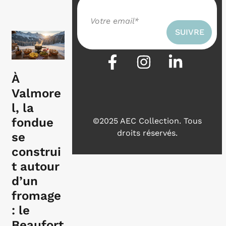
À
Valmore
l, la
fondue
©2025 AEC Collection.
Tous
droits réservés.
se
construi
t autour
d’un
fromage
: le
Beaufort