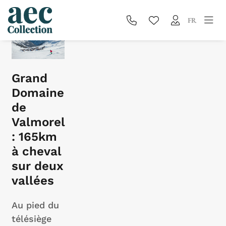
Blog
FR
Grand
Domaine
de
Valmorel
: 165km
à cheval
sur deux
vallées
Au pied du
télésiège