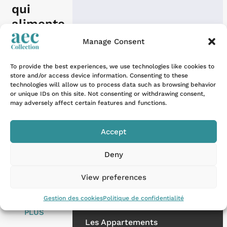
qui
alimente
l’Ô des
Manage Consent
Lauzes
To provide the best experiences, we use technologies like cookies to
Nos destinations
store and/or access device information. Consenting to these
Il y a un
Les Alpes
technologies will allow us to process data such as browsing behavior
mot, dans
or unique IDs on this site. Not consenting or withdrawing consent,
may adversely affect certain features and functions.
l’univers du
La Provence
bien-être,
La Côte d'Azur
Accept
qui ne se
La Corse
confond
Deny
avec
aucun...
Les propriétés
View preferences
Gestion des cookies
Politique de confidentialité
EN SAVOIR
Les Chalets
PLUS
Les Appartements