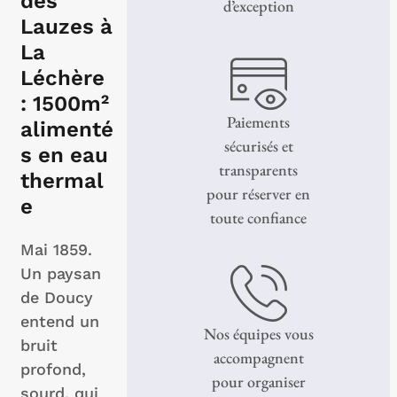
des
d’exception
Lauzes à
La
Léchère
: 1500m²
Paiements
alimenté
sécurisés et
s en eau
transparents
thermal
pour réserver en
e
toute confiance
Mai 1859.
Un paysan
de Doucy
entend un
Nos équipes vous
bruit
accompagnent
profond,
pour organiser
sourd, qui