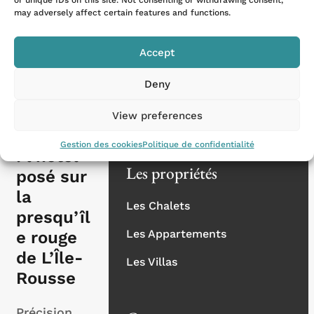
or unique IDs on this site. Not consenting or withdrawing consent,
PLUS
may adversely affect certain features and functions.
Nos destinations
Les Alpes
Accept
La Provence
Deny
La Côte d'Azur
View preferences
La Corse
La Pietra
Gestion des cookies
Politique de confidentialité
: l’hôtel
Les propriétés
posé sur
la
Les Chalets
presqu’îl
Les Appartements
e rouge
de L’Île-
Les Villas
Rousse
Précision