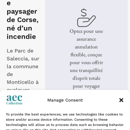
e
paysager
de Corse,
né d’un
Optez pour une
incendie
assurance
annulation
Le Parc de
flexible, conçue
Saleccia, sur
pour vous offrir
la commune
une tranquillité
de
d’esprit totale
Monticello à
pour voyager
quelques
sereinement.
kilomètres
Manage Consent
de L’Île-
Rousse, a...
To provide the best experiences, we use technologies like cookies to
store and/or access device information. Consenting to these
technologies will allow us to process data such as browsing behavior
EN SAVOIR