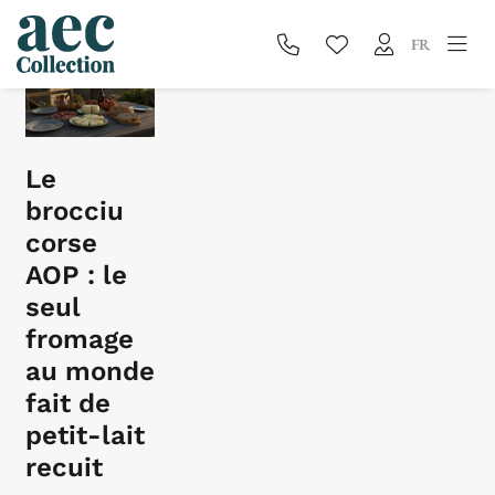
Blog
FR
Le
brocciu
corse
AOP : le
seul
fromage
au monde
fait de
petit-lait
recuit