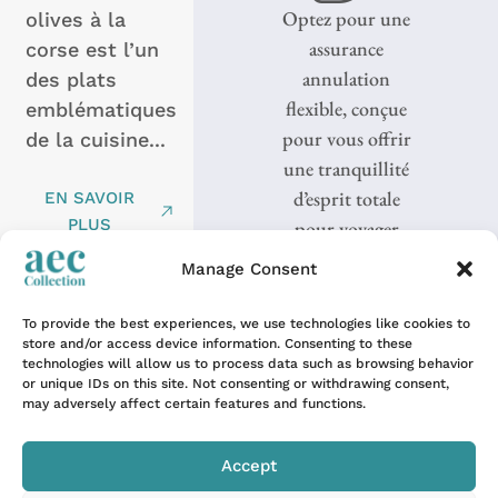
Optez pour une
olives à la
assurance
corse est l’un
annulation
des plats
flexible, conçue
emblématiques
pour vous offrir
de la cuisine...
une tranquillité
d’esprit totale
EN SAVOIR
PLUS
pour voyager
sereinement.
Manage Consent
To provide the best experiences, we use technologies like cookies to
store and/or access device information. Consenting to these
technologies will allow us to process data such as browsing behavior
or unique IDs on this site. Not consenting or withdrawing consent,
may adversely affect certain features and functions.
Réserve
Nos destinations
naturelle
Accept
Les Alpes
de