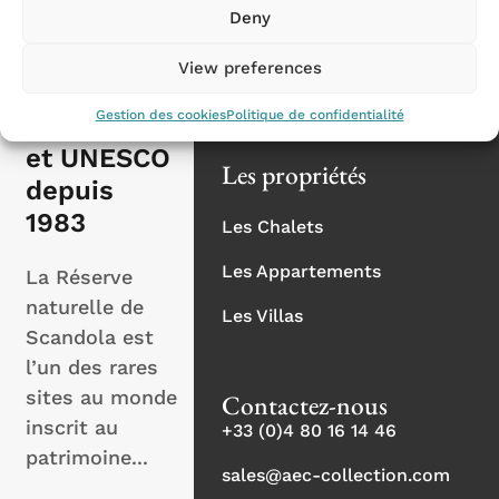
La Provence
Deny
Scandola :
porphyre
La Côte d'Azur
View preferences
rouge,
La Corse
Gestion des cookies
Politique de confidentialité
balbuzards
et UNESCO
Les propriétés
depuis
1983
Les Chalets
Les Appartements
La Réserve
naturelle de
Les Villas
Scandola est
l’un des rares
sites au monde
Contactez-nous
inscrit au
+33 (0)4 80 16 14 46
patrimoine...
sales@aec-collection.com