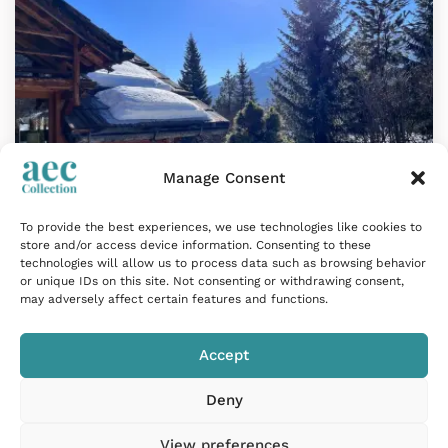
Manage Consent
To provide the best experiences, we use technologies like cookies to
store and/or access device information. Consenting to these
Appartement 10 personnes avec
technologies will allow us to process data such as browsing behavior
or unique IDs on this site. Not consenting or withdrawing consent,
hammam et cheminée à Val d’Isère
may adversely affect certain features and functions.
La Salle-les-Alpes, France
Accept
450m²
| 19 Personnes
| 8 Chambres
Deny
Situé en plein centre de Val d’Isère, ce duplex
d’exception…
View preferences