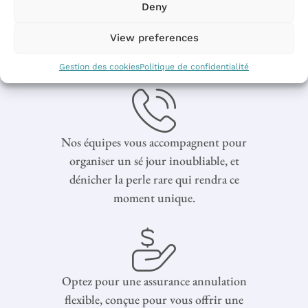
Deny
Paiements sécurisés et transparents
View preferences
pour réserver en toute confiance
Gestion des cookies
Politique de confidentialité
Nos équipes vous accompagnent pour
organiser un sé jour inoubliable, et
dénicher la perle rare qui rendra ce
moment unique.
Optez pour une assurance annulation
flexible, conçue pour vous offrir une