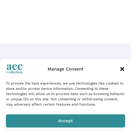
Manage Consent
To provide the best experiences, we use technologies like cookies to
store and/or access device information. Consenting to these
Chaque propriété est soigneusement
technologies will allow us to process data such as browsing behavior
sélectionnée pour garantir des lieux
or unique IDs on this site. Not consenting or withdrawing consent,
may adversely affect certain features and functions.
d’exception
Accept