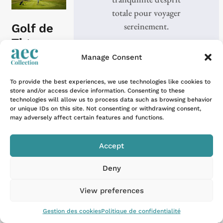
totale pour voyager
sereinement.
Golf de
Tignes :
18 trous
Manage Consent
à 2100m,
To provide the best experiences, we use technologies like cookies to
le plus
store and/or access device information. Consenting to these
haut
technologies will allow us to process data such as browsing behavior
Nos destinations
or unique IDs on this site. Not consenting or withdrawing consent,
d’Europe
may adversely affect certain features and functions.
Les Alpes
À 2100
La Provence
Accept
mètres
La Côte d'Azur
d’altitude,
Deny
en bordure
La Corse
View preferences
du lac de
Tignes, le
Les propriétés
Gestion des cookies
Politique de confidentialité
golf de