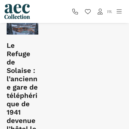
Blog
FR
Le
Refuge
de
Solaise :
l’ancienn
e gare de
téléphéri
que de
1941
devenue