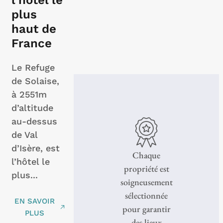
l’hôtel le
plus
haut de
France
Le Refuge
de Solaise,
à 2551m
d’altitude
au-dessus
de Val
d’Isère, est
Chaque
l’hôtel le
propriété est
plus...
soigneusement
sélectionnée
EN SAVOIR
pour garantir
PLUS
des lieux