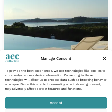
Manage Consent
Villa avec piscine et vue mer
To provide the best experiences, we use technologies like cookies to
Porto-Vecchio, France
store and/or access device information. Consenting to these
technologies will allow us to process data such as browsing behavior
520m²
| 18 Personnes
| 8 Chambres
or unique IDs on this site. Not consenting or withdrawing consent,
may adversely affect certain features and functions.
Située sur les hauteurs de Porto-Vecchio, cette villa
contemporaine de…
Accept
Tarif sur demande