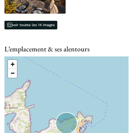
voir toutes les 14 images
L’emplacement & ses alentours
+
−