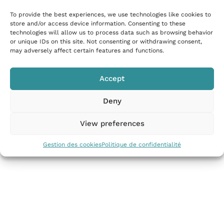
To provide the best experiences, we use technologies like cookies to
store and/or access device information. Consenting to these
technologies will allow us to process data such as browsing behavior
Villa avec piscine privée sauna jardin et
or unique IDs on this site. Not consenting or withdrawing consent,
may adversely affect certain features and functions.
salle de sport
Cannes, France
Accept
250m²
| 12 Personnes
| 6 Chambres
Deny
Au sein d’un quartier paisible de Cannes, cette villa
View preferences
indépendante…
À partir de
10 467
€
par semaine
Gestion des cookies
Politique de confidentialité