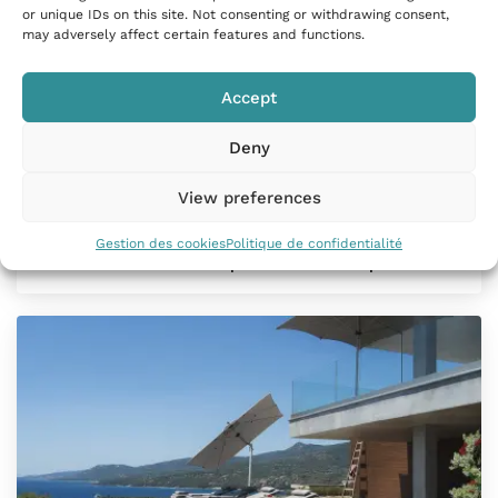
or unique IDs on this site. Not consenting or withdrawing consent,
may adversely affect certain features and functions.
Villa avec piscine et vue mer
Accept
Propriano, France
130m²
| 6 Personnes
| 3 Chambres
Deny
View preferences
Sur les hauteurs de Propriano, cette villa plain-pied
accueille jusqu’à…
Gestion des cookies
Politique de confidentialité
À partir de
3 500
€
par semaine