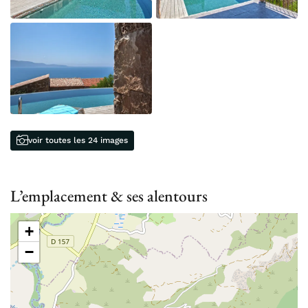
voir toutes les 24 images
L’emplacement & ses alentours
+
−