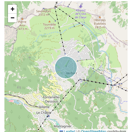
+
−
Leaflet
|
©
OpenStreetMap
contributors