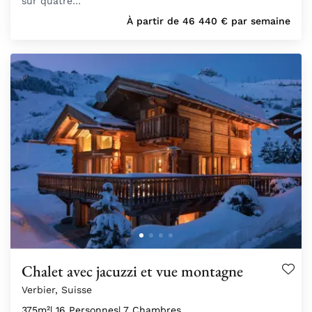
sur quatre…
À partir de
46 440
€
par semaine
Chalet avec jacuzzi et vue montagne
Verbier, Suisse
375m²
| 16 Personnes
| 7 Chambres