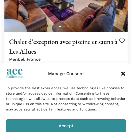
Chalet d'exception avec piscine et sauna à
Les Allues
Méribel, France
800m²
| 18 Personnes
| 8 Chambres
| 8 Salles De Bains
Manage Consent
Situé au cœur du quartier prisé de Mussillon aux
To provide the best experiences, we use technologies like cookies to
Allues,…
store and/or access device information. Consenting to these
technologies will allow us to process data such as browsing behavior
À partir de
30 000
€
par semaine
or unique IDs on this site. Not consenting or withdrawing consent,
may adversely affect certain features and functions.
Accept