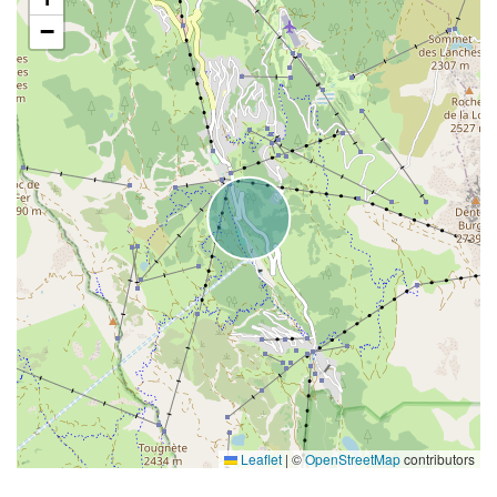
−
Leaflet
|
©
OpenStreetMap
contributors