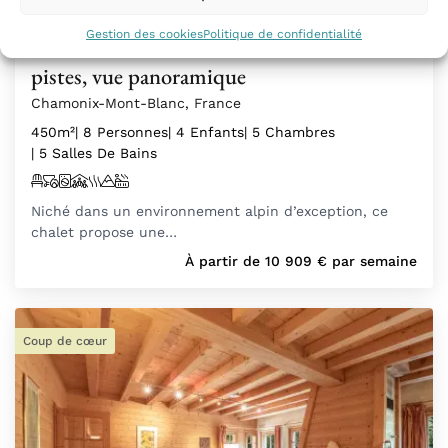
Gestion des cookies
Politique de confidentialité
Chalet d'exception, accès direct aux
pistes, vue panoramique
Chamonix-Mont-Blanc, France
450m²
| 8 Personnes
| 4 Enfants
| 5 Chambres
| 5 Salles De Bains
Niché dans un environnement alpin d’exception, ce
chalet propose une…
À partir de
10 909
€
par semaine
Coup de cœur