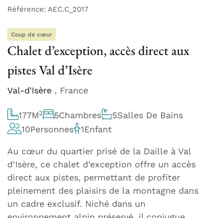
Référence: AEC.C_2017
Coup de cœur
Chalet d’exception, accès direct aux
pistes Val d’Isère
Val-d'Isère
, France
2
177
M
5
Chambres
5
Salles De Bains
10
Personnes
1
Enfant
Au cœur du quartier prisé de la Daille à Val
d’Isère, ce chalet d’exception offre un accès
direct aux pistes, permettant de profiter
pleinement des plaisirs de la montagne dans
un cadre exclusif. Niché dans un
environnement alpin préservé, il conjugue