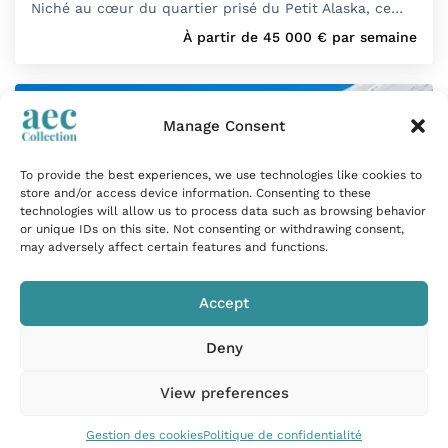
Niché au cœur du quartier prisé du Petit Alaska, ce…
À partir de
45 000
€
par semaine
Manage Consent
To provide the best experiences, we use technologies like cookies to
store and/or access device information. Consenting to these
technologies will allow us to process data such as browsing behavior
or unique IDs on this site. Not consenting or withdrawing consent,
may adversely affect certain features and functions.
Accept
Deny
Chalet d'exception avec espace bien-être
View preferences
en domaine alpin
Gestion des cookies
Politique de confidentialité