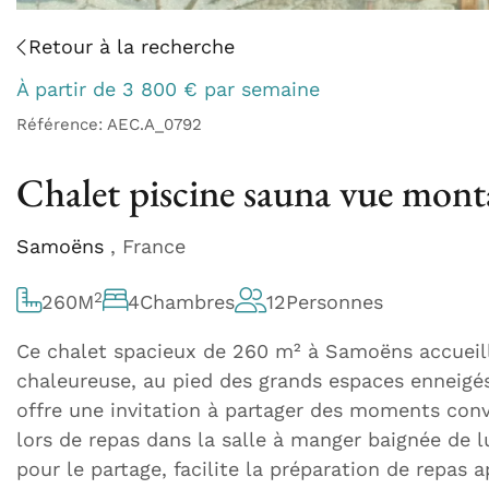
Retour à la recherche
À partir de
3 800
€
par semaine
Référence: AEC.A_0792
Chalet piscine sauna vue mont
Samoëns
, France
2
260
M
4
Chambres
12
Personnes
Ce chalet spacieux de 260 m² à Samoëns accueil
chaleureuse, au pied des grands espaces enneigé
offre une invitation à partager des moments conv
lors de repas dans la salle à manger baignée de l
pour le partage, facilite la préparation de repas a