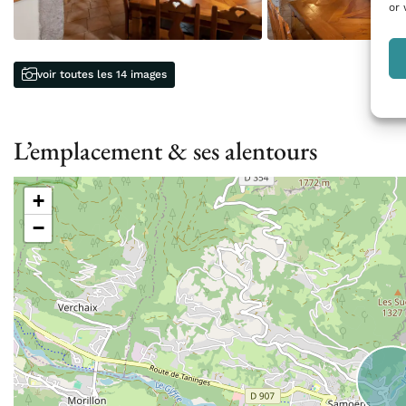
or 
voir toutes les 14 images
L’emplacement & ses alentours
+
−