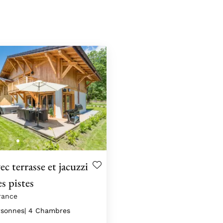
ec terrasse et jacuzzi
s pistes
rance
rsonnes
| 4 Chambres