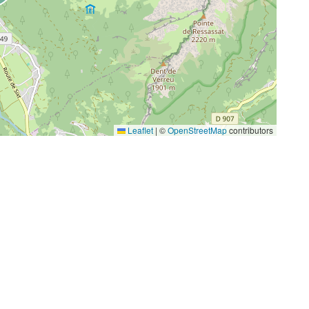
Leaflet
|
©
OpenStreetMap
contributors