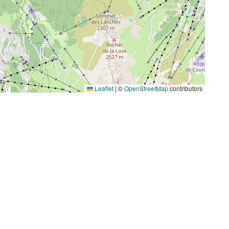
Leaflet
|
©
OpenStreetMap
contributors