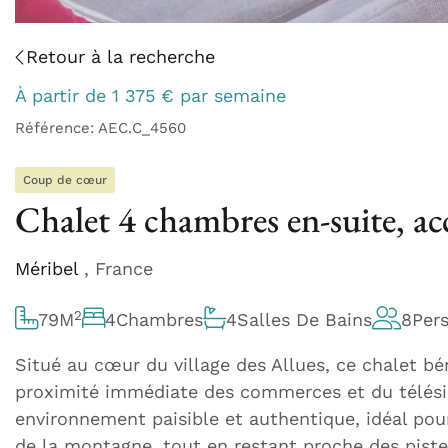
Retour à la recherche
À partir de
1 375
€
par semaine
Référence: AEC.C_4560
Coup de cœur
Chalet 4 chambres en-suite, acc
Méribel
, France
2
79
M
4
Chambres
4
Salles De Bains
8
Per
Situé au cœur du village des Allues, ce chalet bé
proximité immédiate des commerces et du télésiè
environnement paisible et authentique, idéal po
de la montagne, tout en restant proche des pist