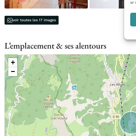
or 
voir toutes les 17 images
L’emplacement & ses alentours
+
−