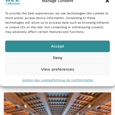
Manage Consent
To provide the best experiences, we use technologies like cookies to
store and/or access device information. Consenting to these
technologies will allow us to process data such as browsing behavior
or unique IDs on this site. Not consenting or withdrawing consent,
Appartement ski aux pieds avec piscine
may adversely affect certain features and functions.
vue montagne
Bourg-Saint-Maurice, France
Accept
78m²
| 6 Personnes
| 3 Chambres
Deny
Au sein du quartier du Chantel à Bourg-Saint-Maurice,
View preferences
cet appartement…
Gestion des cookies
Politique de confidentialité
Tarif sur demande