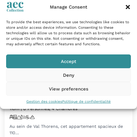
Manage Consent
To provide the best experiences, we use technologies like cookies to
store and/or access device information. Consenting to these
technologies will allow us to process data such as browsing behavior
or unique IDs on this site. Not consenting or withdrawing consent,
may adversely affect certain features and functions.
Accept
Deny
Appartement ski aux pieds avec vue
View preferences
montagne à Val Thorens
Val Thorens, France
Gestion des cookies
Politique de confidentialité
110m²
| 8 Personnes
| 4 Chambres
Au sein de Val Thorens, cet appartement spacieux de
110…