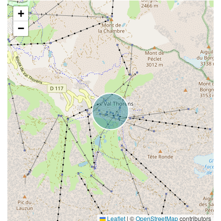
+
−
Leaflet
|
©
OpenStreetMap
contributors