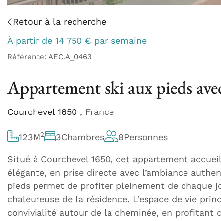
Retour à la recherche
À partir de
14 750
€
par semaine
Référence: AEC.A_0463
Appartement ski aux pieds ave
Courchevel 1650
, France
2
123
M
3
Chambres
8
Personnes
Situé à Courchevel 1650, cet appartement accuei
élégante, en prise directe avec l’ambiance authen
pieds permet de profiter pleinement de chaque jou
chaleureuse de la résidence. L’espace de vie prin
convivialité autour de la cheminée, en profitant d