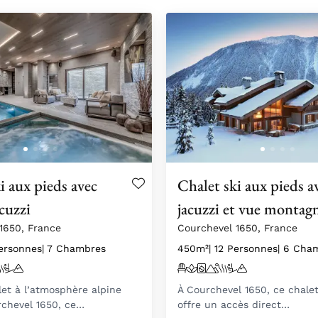
i aux pieds avec
Chalet ski aux pieds a
acuzzi
jacuzzi et vue montag
1650, France
Courchevel 1650, France
Personnes
| 7 Chambres
450m²
| 12 Personnes
| 6 Cha
let à l’atmosphère alpine
À Courchevel 1650, ce chalet
rchevel 1650, ce…
offre un accès direct…