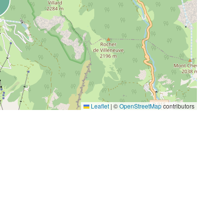
Leaflet
|
©
OpenStreetMap
contributors