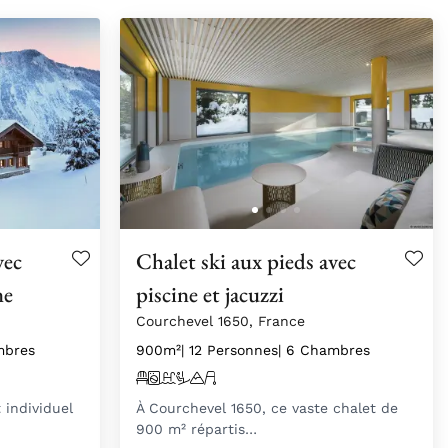
vec
Chalet ski aux pieds avec
ne
piscine et jacuzzi
Courchevel 1650, France
mbres
900m²
| 12 Personnes
| 6 Chambres
 individuel
À Courchevel 1650, ce vaste chalet de
900 m² répartis…