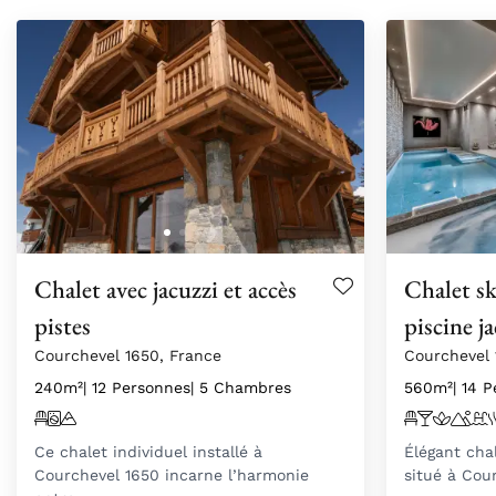
Chalet avec jacuzzi et accès
Chalet sk
pistes
piscine j
Courchevel 1650, France
Courchevel 
240m²
| 12 Personnes
| 5 Chambres
560m²
| 14 
Ce chalet individuel installé à
Élégant cha
Courchevel 1650 incarne l’harmonie
situé à Cou