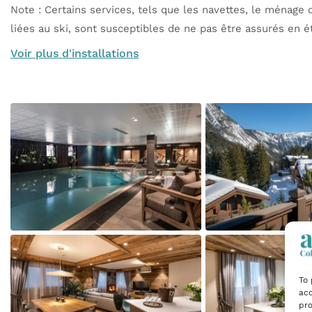
Note : Certains services, tels que les navettes, le ménage q
liées au ski, sont susceptibles de ne pas être assurés en é
Voir plus d'installations
To 
acc
pro