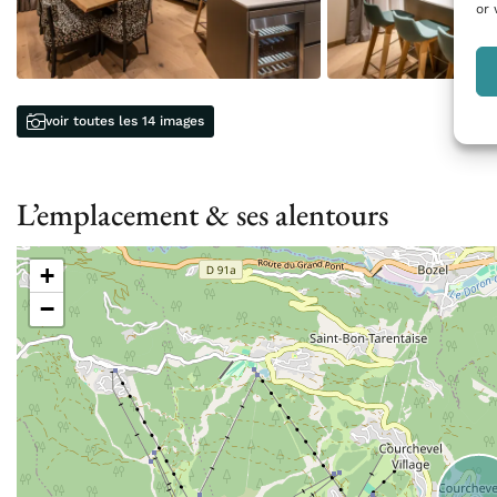
or 
voir toutes les 14 images
L’emplacement & ses alentours
+
−