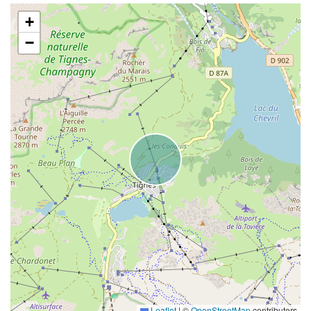
+
−
Leaflet
|
©
OpenStreetMap
contributors