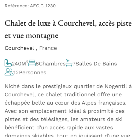
Référence: AEC.C_1230
Chalet de luxe à Courchevel, accès piste
et vue montagne
Courchevel
, France
2
240
M
6
Chambres
7
Salles De Bains
12
Personnes
Niché dans le prestigieux quartier de Nogentil à
Courchevel, ce chalet traditionnel offre une
échappée belle au cœur des Alpes françaises.
Avec son emplacement idéal à proximité des
pistes et des télésièges, les amateurs de ski
bénéficient d'un accès rapide aux vastes
domaines skiables, tout en jouissant d'une vue