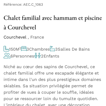
Référence: AEC.C_1063
Chalet familial avec hammam et piscine
à Courchevel
Courchevel
, France
2
150
M
3
Chambres
3
Salles De Bains
6
Personnes
2
Enfants
Niché au cœur des sapins de Courchevel, ce
chalet familial offre une escapade élégante et
intime dans l'un des plus prestigieux domaines
skiables. Sa situation privilégiée permet de
profiter de vues à couper le souffle, idéales
pour se ressourcer loin du tumulte quotidien.
L'intérieur du chalet, avec une décoration