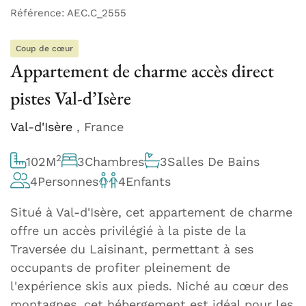
Référence: AEC.C_2555
Coup de cœur
Appartement de charme accès direct
pistes Val-d’Isère
Val-d'Isère
, France
2
102
M
3
Chambres
3
Salles De Bains
4
Personnes
4
Enfants
Situé à Val-d'Isère, cet appartement de charme
offre un accès privilégié à la piste de la
Traversée du Laisinant, permettant à ses
occupants de profiter pleinement de
l'expérience skis aux pieds. Niché au cœur des
montagnes, cet hébergement est idéal pour les