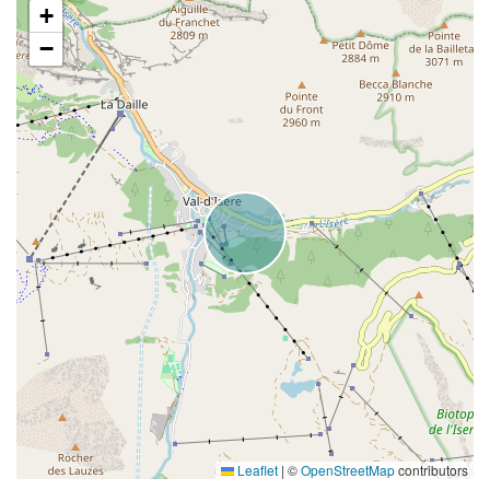
+
−
Leaflet
|
©
OpenStreetMap
contributors