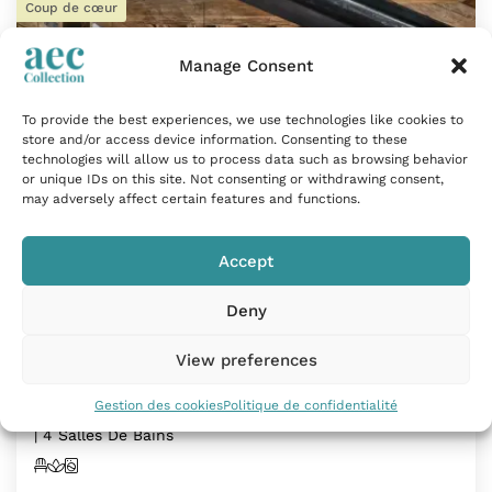
Coup de cœur
Manage Consent
To provide the best experiences, we use technologies like cookies to
store and/or access device information. Consenting to these
technologies will allow us to process data such as browsing behavior
or unique IDs on this site. Not consenting or withdrawing consent,
may adversely affect certain features and functions.
Accept
Chalet haut de gamme à 50m des pistes à
Deny
Val-d'Isère
View preferences
Val-d'Isère, France
Gestion des cookies
Politique de confidentialité
220m²
| 8 Personnes
| 2 Enfants
| 4 Chambres
| 4 Salles De Bains