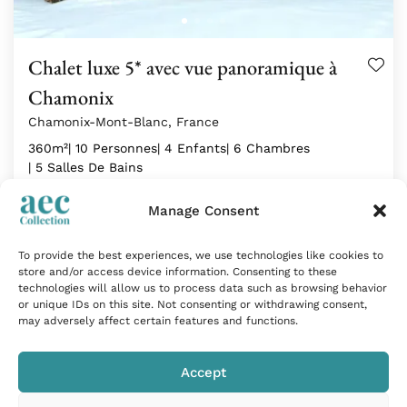
Chalet luxe 5* avec vue panoramique à
Chamonix
Chamonix-Mont-Blanc, France
360m²
| 10 Personnes
| 4 Enfants
| 6 Chambres
| 5 Salles De Bains
Manage Consent
Idéalement situé au cœur du vieux village d’Argentière,
à quelques…
To provide the best experiences, we use technologies like cookies to
À partir de
8 754
€
par semaine
store and/or access device information. Consenting to these
technologies will allow us to process data such as browsing behavior
or unique IDs on this site. Not consenting or withdrawing consent,
may adversely affect certain features and functions.
Coup de cœur
Accept