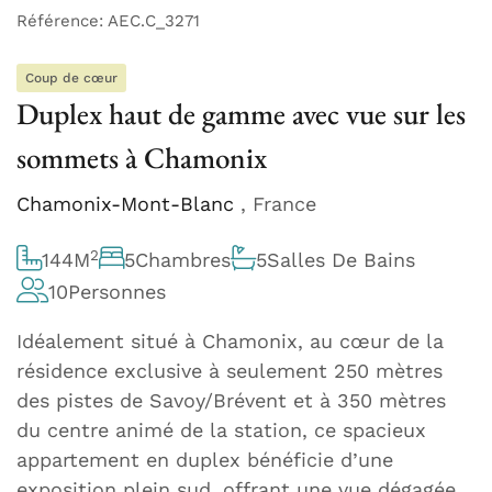
Référence: AEC.C_3271
Coup de cœur
Duplex haut de gamme avec vue sur les
sommets à Chamonix
Chamonix-Mont-Blanc
, France
2
144
M
5
Chambres
5
Salles De Bains
10
Personnes
Idéalement situé à Chamonix, au cœur de la
résidence exclusive à seulement 250 mètres
des pistes de Savoy/Brévent et à 350 mètres
du centre animé de la station, ce spacieux
appartement en duplex bénéficie d’une
exposition plein sud, offrant une vue dégagée