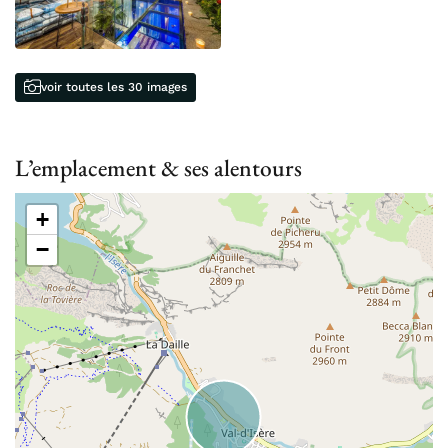
voir toutes les 30 images
L’emplacement & ses alentours
+
−