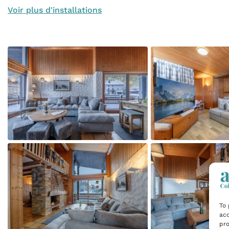
Voir plus d'installations
To 
acc
pro