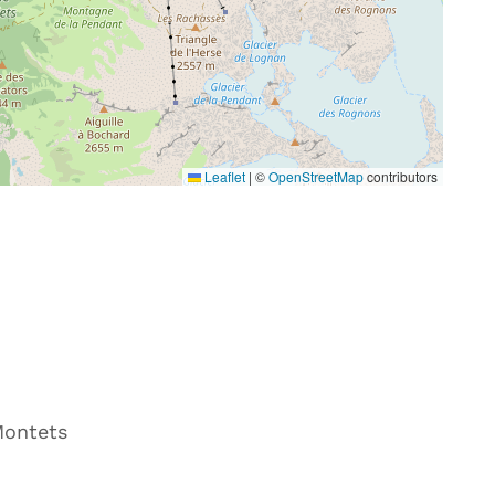
Leaflet
|
©
OpenStreetMap
contributors
Montets