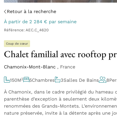
Retour à la recherche
À partir de
2 284
€
par semaine
Référence: AEC.C_4620
Coup de cœur
Chalet familial avec rooftop 
Chamonix-Mont-Blanc
, France
2
150
M
5
Chambres
3
Salles De Bains
8
Per
À Chamonix, dans le cadre privilégié du hameau de
parenthèse d’exception à seulement deux kilomètr
renommées des Grands-Montets. L’environnement
nature préservée, invite à la détente après une j