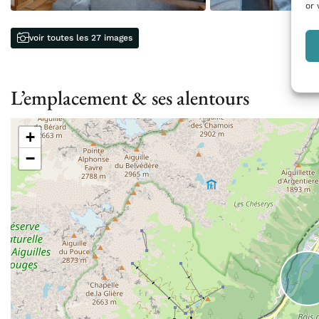
or 
voir toutes les 27 images
L’emplacement & ses alentours
+
−