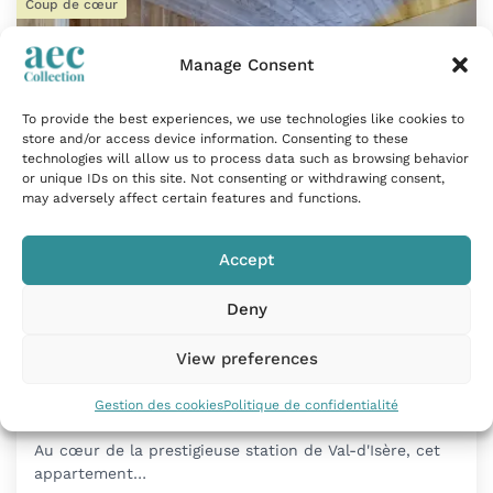
Coup de cœur
Manage Consent
To provide the best experiences, we use technologies like cookies to
store and/or access device information. Consenting to these
technologies will allow us to process data such as browsing behavior
or unique IDs on this site. Not consenting or withdrawing consent,
may adversely affect certain features and functions.
Accept
Duplex raffiné proche des pistes à Val-
Deny
d'Isère
View preferences
Val-d'Isère, France
Gestion des cookies
Politique de confidentialité
68m²
| 5 Personnes
| 2 Chambres
| 2 Salles De Bains
Au cœur de la prestigieuse station de Val-d'Isère, cet
appartement…