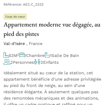
Référence: AEC.C_3332
Coup de cœur
Appartement moderne vue dégagée, au
pied des pistes
Val-d'Isère
, France
2
53
M
1
Chambre
1
Salle De Bain
2
Personnes
2
Enfants
Idéalement situé au cœur de la station, cet
appartement bénéficie d’une adresse privilégiée
au pied du front de neige, au sein d’une
résidence élégante. À seulement quelques pas
des remontées mécaniques et des animations,
il offre un cadre pratique et raffiné pour un