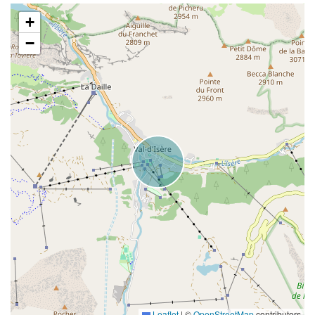
+
−
Leaflet
|
©
OpenStreetMap
contributors