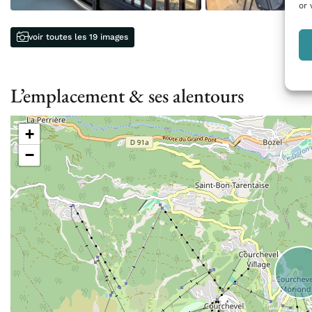
or 
voir toutes les 19 images
L’emplacement & ses alentours
+
−