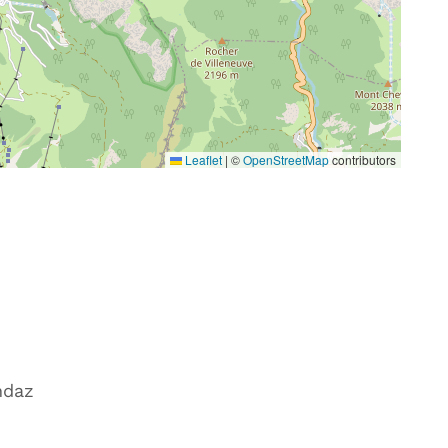
Leaflet
|
©
OpenStreetMap
contributors
ndaz