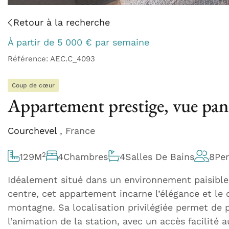
Retour à la recherche
À partir de
5 000
€
par semaine
Référence: AEC.C_4093
Coup de cœur
Appartement prestige, vue pan
Courchevel
, France
2
129
M
4
Chambres
4
Salles De Bains
8
Pe
Idéalement situé dans un environnement paisible
centre, cet appartement incarne l’élégance et le 
montagne. Sa localisation privilégiée permet de pro
l’animation de la station, avec un accès facilité a