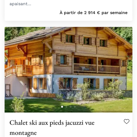
apaisant…
À partir de
2 914
€
par semaine
Chalet ski aux pieds jacuzzi vue
montagne