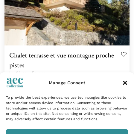
Chalet terrasse et vue montagne proche
pistes
La Clusaz, France
167m²
| 12 Personnes
| 5 Chambres
Manage Consent
To provide the best experiences, we use technologies like cookies to
Situé à La Clusaz, ce chalet individuel réunit l’esprit
store and/or access device information. Consenting to these
chaleureux…
technologies will allow us to process data such as browsing behavior
or unique IDs on this site. Not consenting or withdrawing consent,
Tarif sur demande
may adversely affect certain features and functions.